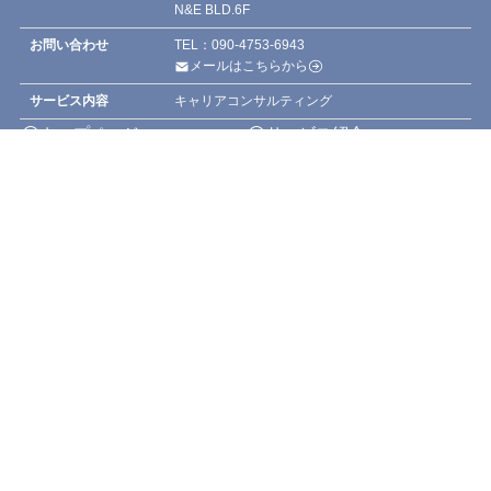
N&E BLD.6F
お問い合わせ
TEL：090-4753-6943
メールはこちらから
サービス内容
キャリアコンサルティング
トップページ
サービス紹介
選ばれる3つのポイント
サービス内容
メニュー
トップ
お電話
お問い合わせ
こんなお悩みありませんか？
ご利用者様のお声
会社紹介
記事一覧
会社概要
お知らせ
マップ
お役立ち情報
お問い合わせ
©
未来共創キャリアLab.