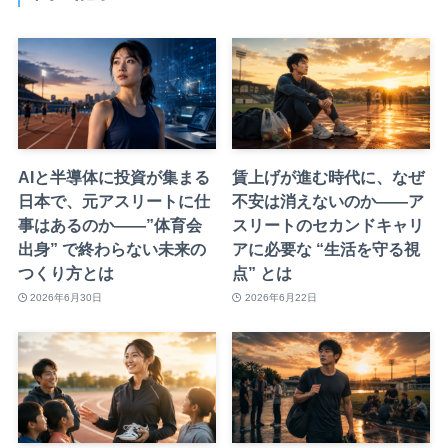
AIと半導体に投資が集まる
賃上げが進む時代に、なぜ
日本で、元アスリートに仕
不安は消えないのか——ア
事はあるのか——”体育会
スリートのセカンドキャリ
出身” で終わらない未来の
アに必要な “生活を守る視
つくり方とは
点” とは
2026年6月30日
2026年6月22日